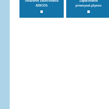
Stráženie zauhľovania
Zapaľovanie
ADICOS
priemysel.plynov