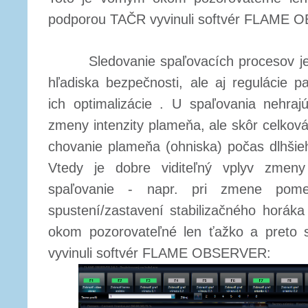
podporou TAČR vyvinuli softvér FLAME
Sledovanie spaľovacích procesov je ve
hľadiska bezpečnosti, ale aj regulácie 
ich optimalizácie . U spaľovania nehraj
zmeny intenzity plameňa, ale skôr celková
chovanie plameňa (ohniska) počas dlhšie
Vtedy je dobre viditeľný vplyv zmeny
spaľovanie - napr. pri zmene pomer
spustení/zastavení stabilizačného horák
okom pozorovateľné len ťažko a preto
vyvinuli softvér FLAME OBSERVER: