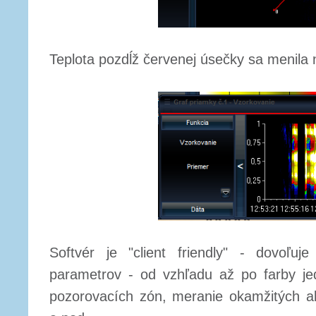
Teplota pozdĺž červenej úsečky sa menila 
Softvér je "client friendly" - dovoľuje
parametrov - od vzhľadu až po farby jed
pozorovacích zón, meranie okamžitých al