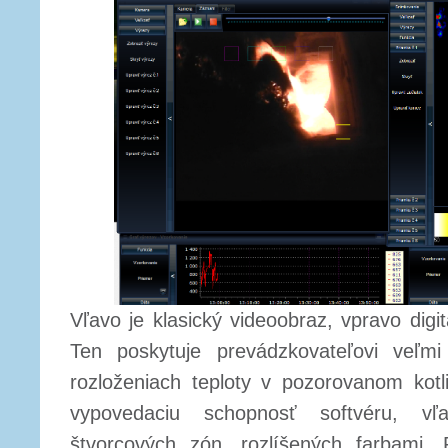
Vľavo je klasický videoobraz, vpravo digi
Ten poskytuje prevádzkovateľovi veľmi
rozloženiach teploty v pozorovanom kotl
vypovedaciu schopnosť softvéru, 
štvorcových zón, rozlíšených farbami.