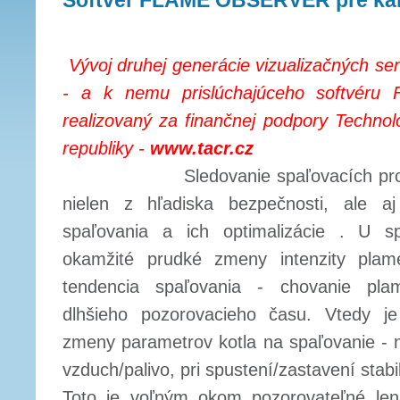
Softvér FLAME OBSERVER pre ka
Vývoj druhej generácie vizualizačných
- a k nemu prislúchajúceho softvér
realizovaný za finančnej podpory Technol
republiky -
www.tacr.cz
Sledovanie spaľovacích procesov
nielen z hľadiska bezpečnosti, ale aj
spaľovania a ich optimalizácie . U sp
okamžité prudké zmeny intenzity plam
tendencia spaľovania - chovanie pla
dlhšieho pozorovacieho času. Vtedy je
zmeny parametrov kotla na spaľovanie - 
vzduch/palivo, pri spustení/zastavení stab
Toto je voľným okom pozorovateľné le