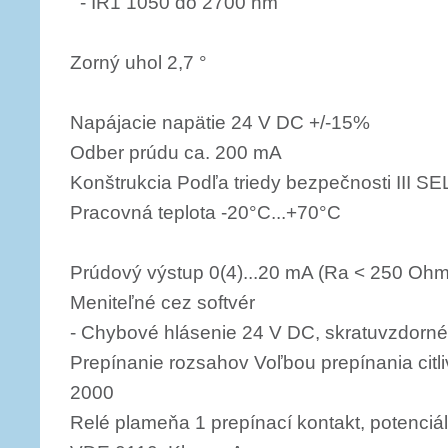
- IR1 1050 do 2700 nm
Zorný uhol 2,7 °
Napájacie napätie 24 V DC +/-15%
Odber prúdu ca. 200 mA
Konštrukcia Podľa triedy bezpečnosti III SE
Pracovná teplota -20°C...+70°C
Prúdový výstup 0(4)...20 mA (Ra < 250 Ohm
Meniteľné cez softvér
- Chybové hlásenie 24 V DC, skratuvzdorné
Prepínanie rozsahov Voľbou prepínania citl
2000
Relé plameňa 1 prepínací kontakt, potenciá