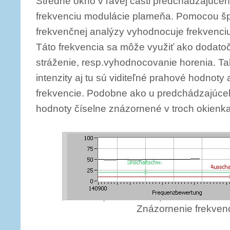
Stredné okno v ľavej časti predchádzajúce
frekvenciu modulácie plameňa. Pomocou šp
frekvenčnej analýzy vyhodnocuje frekvenci
Táto frekvencia sa môže využiť ako dodatoč
stráženie, resp.vyhodnocovanie horenia. Ta
intenzity aj tu sú viditeľné prahové hodnot
frekvencie. Podobne ako u predchádzajúceho 
hodnoty číselne znázornené v troch okienk
Znázornenie frekvenc