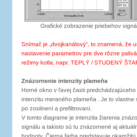
Grafické zobrazenie priebehov signál
Snímač je „dvojkanálový“, to znamená, že 
nastavenie parametrov pre dve rôzne palivá
režimy kotla, napr. TEPLÝ / STUDENÝ ŠTA
Znázornenie intenzity plameňa
Horné okno v ľavej časti predchádzajúceho
intenzitu meraného plameňa . Je to vlastne
po zosilnení a prefiltrovaní.
V tomto diagrame je intenzita žiarenia zná
signálu a takisto sú tu znázornené aj aktu
hodnoty. Čierna farba predstavuje okamžitú 