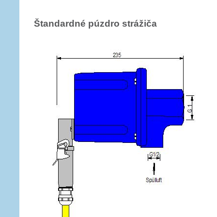
Štandardné púzdro strážiča