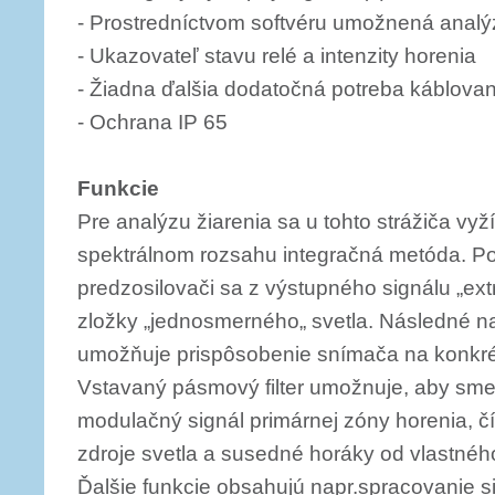
- Prostredníctvom softvéru umožnená anal
- Ukazovateľ stavu relé a intenzity horenia
- Žiadna ďalšia dodatočná potreba káblovan
- Ochrana IP 65
Funkcie
Pre analýzu žiarenia sa u tohto strážiča vy
spektrálnom rozsahu integračná metóda. Po
predzosilovači sa z výstupného signálu „ex
zložky „jednosmerného„ svetla. Následné nast
umožňuje prispôsobenie snímača na konkré
Vstavaný pásmový filter umožnuje, aby sme 
modulačný signál primárnej zóny horenia, čí
zdroje svetla a susedné horáky od vlastné
Ďalšie funkcie obsahujú napr.spracovanie s