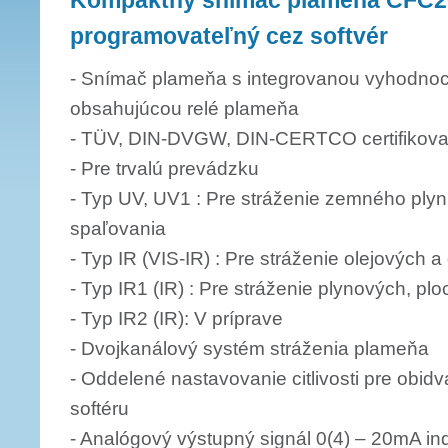
Kompaktný snímač plameňa CFC2
programovateľný cez softvér
- Snímač plameňa s integrovanou vyhodno
obsahujúcou relé plameňa
- TÜV, DIN-DVGW, DIN-CERTCO certifikov
- Pre trvalú prevádzku
- Typ UV, UV1 : Pre stráženie zemného plyn
spaľovania
- Typ IR (VIS-IR) : Pre stráženie olejových
- Typ IR1 (IR) : Pre stráženie plynových, p
- Typ IR2 (IR): V príprave
- Dvojkanálový systém stráženia plameňa
- Oddelené nastavovanie citlivosti pre obi
softéru
- Analógový výstupný signál 0(4) – 20mA indi