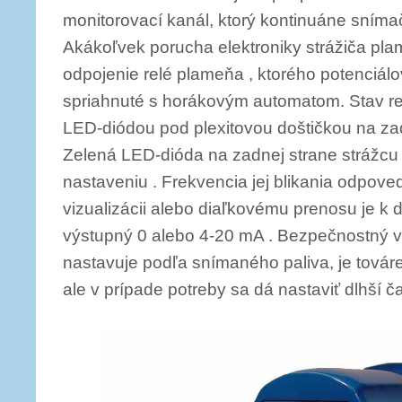
monitorovací kanál, ktorý kontinuáne snímač
Akákoľvek porucha elektroniky strážiča pl
odpojenie relé plameňa , kto­rého potenciál
spriahnuté s horákovým automatom. Stav rel
LED-diódou pod plexitovou doštičkou na zadn
Zelená LED-dióda na zadnej strane strážcu 
nastaveniu . Frekvencia jej blikania odpove
vizualizácii alebo diaľkovému prenosu je k d
výstupný 0 alebo 4-20 mA . Bezpečnostný vy
nastavuje podľa snímaného paliva, je továr
ale v prípade potreby sa dá nastaviť dlhší č