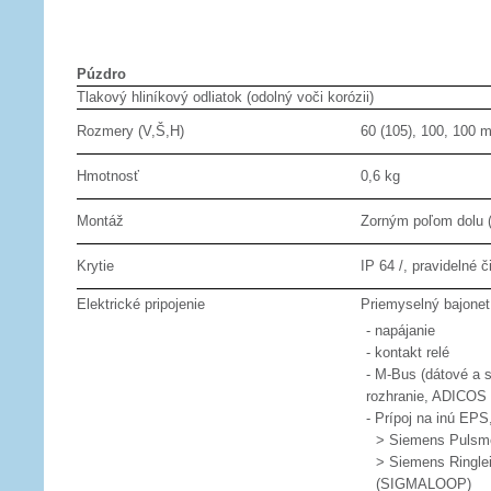
Púzdro
Tlakový hliníkový odliatok (odolný voči korózii)
Rozmery (V,Š,H)
60 (105), 100, 100 
Hmotnosť
0,6 kg
Montáž
Zorným poľom dolu (
Krytie
IP 64 /, pravidelné č
Elektrické pripojenie
Priemyselný bajonet
- napájanie
- kontakt relé
- M-Bus (dátové a 
rozhranie, ADICOS
- Prípoj na inú EPS,
> Siemens Pulsme
> Siemens Ringle
(SIGMALOOP)