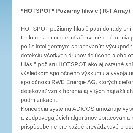
“HOTSPOT” Požiarny hlásič (IR-T Array)
HOTSPOT požiarny hlásič patrí do rady sn
teplotu na princípe infračerveného žiareni
polí s inteligentným spracovaním výstupného
detekciu všetkých druhov tlejúceho alebo o
Hlásič požiaru HOTSPOT ako aj ostatné s
výsledkom spoločného výskumu a vývoja un
spoločnosti RWE Energie AG, ktorých cieľ
detekovať vznik horenia aj v tých najťažší
podmienkach.
Koncepcia systému ADICOS umožňuje výbe
a zodpovegajúcich al­goritmov spracovania 
prispôsobenie pre každé prevádzkové prost