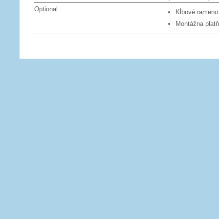
Optional
Kĺbové rameno
Montážna plat