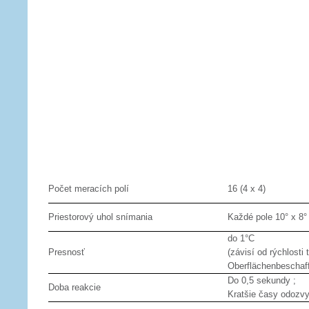
Počet meracích polí
16 (4 x 4)
Priestorový uhol snímania
Každé pole 10° x 8° 
do 1°C
Presnosť
(závisí od rýchlosti 
Oberflächen­be­schaff
Do 0,5 sekundy ;
Doba reakcie
Kratšie časy odozv