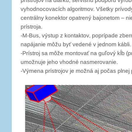
prístrojov na diaľku, servisnú podporu výrob
vyhodnocovacích algoritmov. Všetky prívod
centrálny konektor opatrený bajonetom – ni
prístroja.
-M-Bus, výstup z kontaktov, poprípade zber
napájanie môžu byť vedené v jednom kábli.
-Prístroj sa môže montovať na guľový kĺb (pr
umožnuje jeho vhodné nasmerovanie.
-Výmena prístrojov je možná aj počas plnej