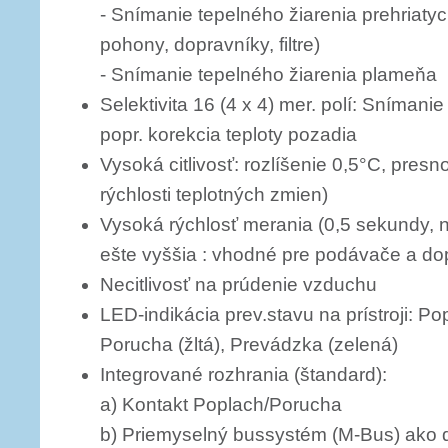
- Snímanie tepelného žiarenia prehriatych
pohony, dopravníky, filtre)
- Snímanie tepelného žiarenia plame­ňa
Selektivita 16 (4 x 4) mer. polí: Snímani
popr. korekcia teploty pozadia
Vysoká citlivosť: rozlíšenie 0,5°C, presn
rýchlosti teplotných zmien)
Vysoká rýchlosť merania (0,5 sekundy,
ešte vyššia : vhodné pre podávače a do
Necitlivosť na prúdenie vzduchu
LED-indikácia prev.stavu na prístroji: Po
Porucha (žltá), Prevádzka (zelená)
Integrované rozhrania (štandard):
a) Kontakt Poplach/Porucha
b) Priemyselný bussystém (M-Bus) ako 