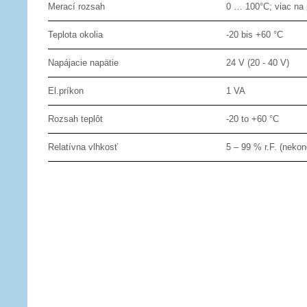
Merací rozsah
0 … 100°C; viac na
Teplota okolia
-20 bis +60 °C
Napájacie napätie
24 V (20 - 40 V)
El.príkon
1 VA
Rozsah teplôt
-20 to +60 °C
Relatívna vlhkosť
5 – 99 % r.F. (neko