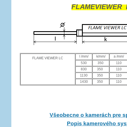
FLAMEVIEWER 
l /mm/
k/mm/
a /mm/
FLAME VIEWER LC
530
350
110
830
350
110
1130
350
110
1430
350
110
Všeobecne o kamerách pre s
Popis kamerového sy